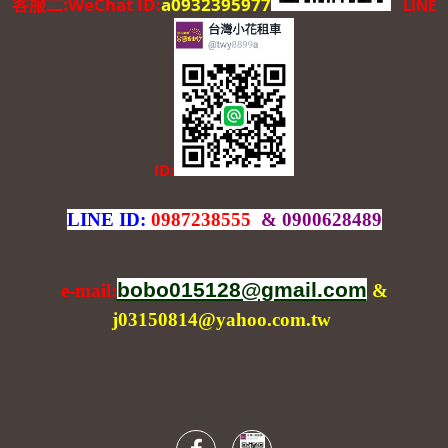
客服二:WeChat ID:
a0932395977
LINE
ID:
LINE ID:
0987238555
& 0900628489
bobo015128@gmail.com
e-mail:
&
j03150814@yahoo.com.tw