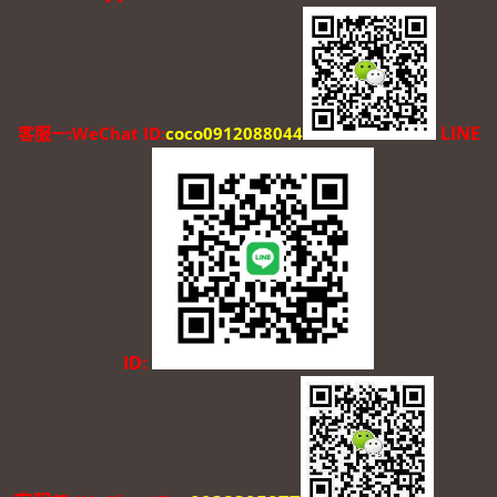
LINE
客服一:WeChat ID:
coco0912088044
ID: