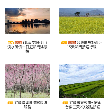
(北海岸)陽明山
台灣環島旅遊5-
淡水風情一日遊熱門建議
15天熱門接送行程
接
宜蘭城堡咖啡館接送
宜蘭羅東夜市+花蓮
服務
+台東三天2夜景點接送