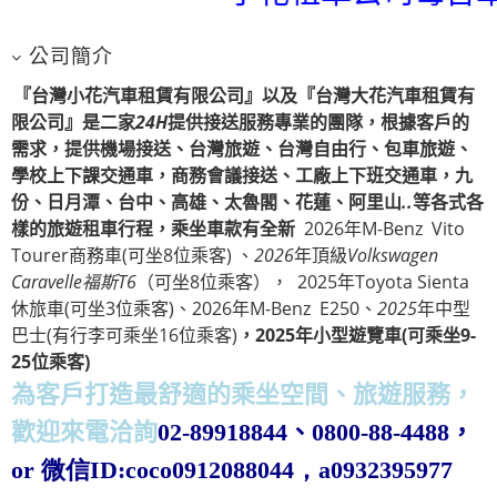
公司簡介
『台灣小花汽車租賃有限公司』以及『台灣大花汽車租賃有
魯閣、花蓮、阿里山
..
等各式各樣的旅遊租車行程，乘坐車款有
限公司』
是二家
24H
提供接送服務專業的團隊，根據客戶的
需求，提供機場接送、台灣旅遊、台灣自由行、包車旅遊、
學校上下課交通車，商務會議接送、工廠上下班交通車，九
份、日月潭、台中、高雄、太魯閣、花蓮、阿里山
..
等各式各
樣的旅遊租車行程，乘坐車款有全新
2026年M-Benz Vito
Tourer商務車(可坐8位乘客) 、
2026
年頂級
Volkswagen
Caravelle
福斯
T6
（可坐8位乘客）， 2025年Toyota Sienta
休旅車(可坐3位乘客)、2026年M-Benz E250、
2025
年中型
巴士(有行李可乘坐16位乘客)
，
2025
年小型遊覽車(可乘坐9-
25位乘客)
為客戶打造最舒適的乘坐空間、旅遊服務，
歡迎來電洽詢
02-89918844
、
0800-88-4488
，
or
微信ID:coco0912088044，a0932395977