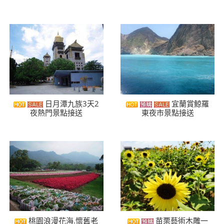
日月潭九族3天2
宜蘭賞鯨羅
夜熱門景點接送
東夜市景點接送
桃園浪漫花海.懷舊老
苗栗藝術木雕一