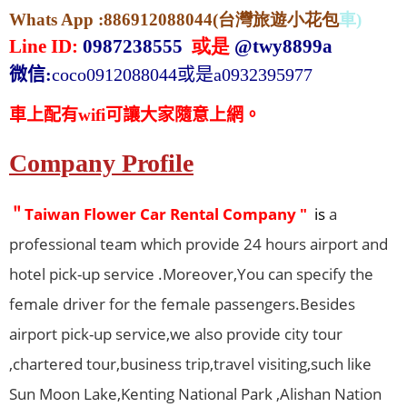
Whats App :886912088044(台灣旅遊小花包
車)
Line ID:
0987238555
或是
@twy8899a
微信:
coco0912088044或是a0932395977
車上配有
wifi
可讓大家隨意上網。
接送、國內旅遊服務，包車旅遊歡迎線上預約。包車旅遊提供線
Company Profile
＂Taiwan Flower Car Rental Company "
is
a
professional team which provide 24 hours airport and
hotel pick-up service .Moreover,You can specify the
female driver for the female passengers.Besides
airport pick-up service,we also provide city tour
,chartered tour,business trip,travel visiting,such like
Sun Moon Lake,Kenting National Park ,Alishan Nation