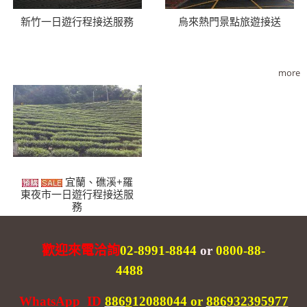
新竹一日遊行程接送服務
烏來熱門景點旅遊接送
more
宜蘭、礁溪+羅
東夜市一日遊行程接送服
務
歡迎來電洽詢
02-8991-8844
or
0800-88-
4488
WhatsApp ID
886
9
12088044
or
886
932395977