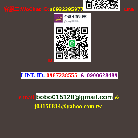
客服二:WeChat ID:
a0932395977
LINE
ID:
LINE ID:
0987238555
& 0900628489
bobo015128@gmail.com
e-mail:
&
j03150814@yahoo.com.tw