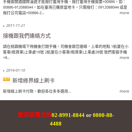
手機需開通國際漫遊才能撥打臺灣手機，撥打臺灣手機需要+00886，如：
00886-912088044，如在臺灣已購買當地卡，只需撥打：0912088044 或是
撥打公司電話+00886-2...
more
2011-11-21
接機跟我們連絡方式
請在桃園機場下飛機後打開手機，司機會跟您連絡，上車的地點 1航廈在小
客車(租賃車)上車處18號 2航廈在小客車(租賃車)上車處28號 我們客服手機
+8...
more
2014-01-10
新增綠界線上刷卡
新增線上刷卡付款，歡迎各位多多選用...
more
歡迎來電洽詢
02-8991-8844
or
0800-88-
4488