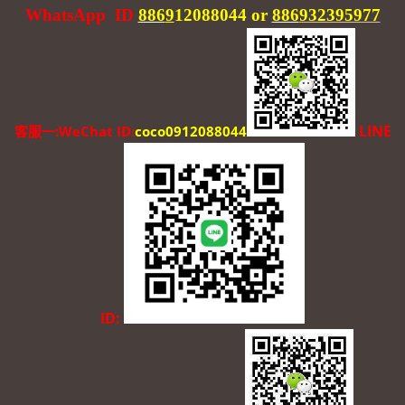
WhatsApp ID
886
9
12088044
or
886
932395977
LINE
客服一:WeChat ID:
coco0912088044
ID: